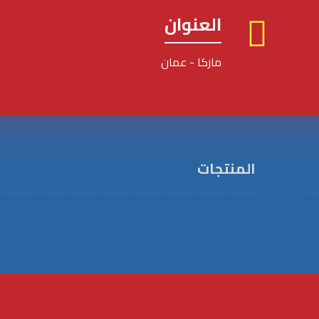
العنوان
ماركا - عمان
المنتجات
منتج 1
منتج 2